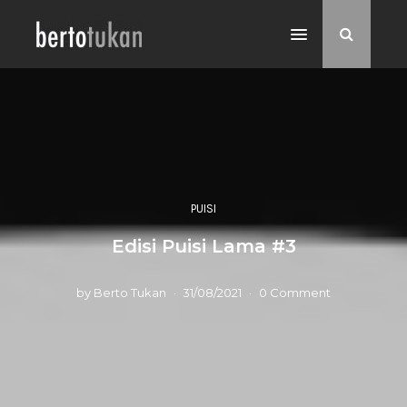
PUISI
Edisi Puisi Lama #3
by
Berto Tukan
31/08/2021
0 Comment