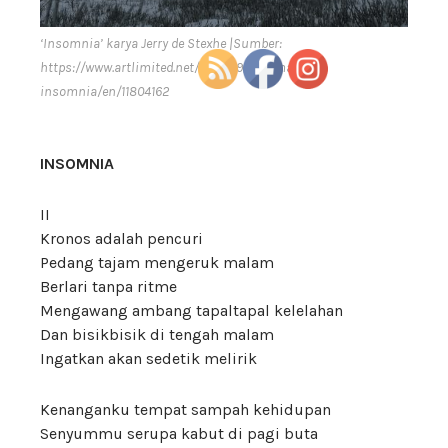
‘Insomnia’ karya Jerry de Stexhe |Sumber:
https://www.artlimited.net/1047679/art/image-
insomnia/en/11804162
INSOMNIA
II
Kronos adalah pencuri
Pedang tajam mengeruk malam
Berlari tanpa ritme
Mengawang ambang tapaltapal kelelahan
Dan bisikbisik di tengah malam
Ingatkan akan sedetik melirik
Kenanganku tempat sampah kehidupan
Senyummu serupa kabut di pagi buta