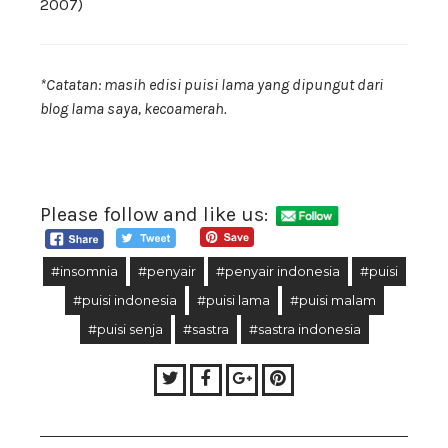
2007)
*Catatan: masih edisi puisi lama yang dipungut dari
blog lama saya, kecoamerah.
Please follow and like us:
#insomnia
#penyair
#penyair indonesia
#puisi
#puisi indonesia
#puisi lama
#puisi malam
#puisi senja
#sastra
#sastra indonesia
Twitter
Facebook
Google+
Pinterest