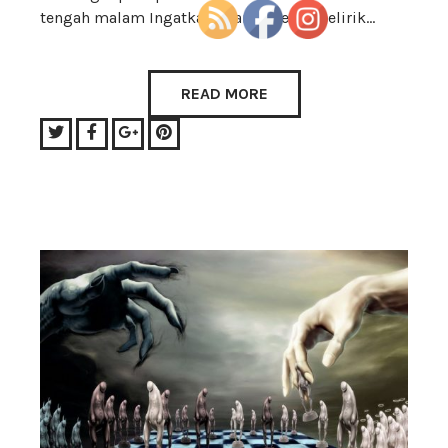
tengah malam Ingatkan akan sedetik melirik…
READ MORE
Twitter
Facebook
Google+
Pinterest