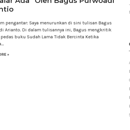
alar Ada” Oleh Bagus Purwoadi
ntio
 pengantar: Saya menurunkan di sini tulisan Bagus
i Arianto. Di dalam tulisannya ini, Bagus mengkritik
pedas buku Sudah Lama Tidak Bercinta Ketika
a…
RE »