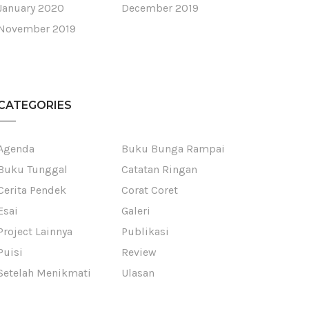
January 2020
December 2019
November 2019
CATEGORIES
Agenda
Buku Bunga Rampai
Buku Tunggal
Catatan Ringan
Cerita Pendek
Corat Coret
Esai
Galeri
Project Lainnya
Publikasi
Puisi
Review
Setelah Menikmati
Ulasan