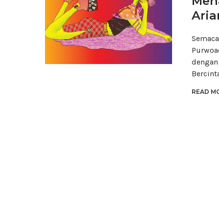
Men
Aria
Semacam
Purwoad
dengan 
Bercint
READ MO