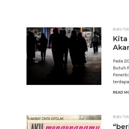
BUKU TU
Kita
Akan
Pada 2
Butuh P
Penerbi
terdapa
READ MO
BUKU TU
“ber