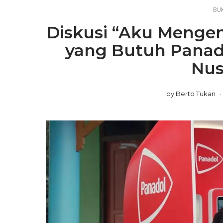
BU
Diskusi “Aku Meng
yang Butuh Panado
Nus
by
Berto Tukan