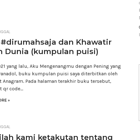
NGGAL
 #dirumahsaja dan Khawatir
 Dunia (kumpulan puisi)
021 yang lalu, Aku Mengenangmu dengan Pening yang
anadol, buku kumpulan puisi saya diterbitkan oleh
t Anagram. Pada halaman terakhir buku tersebut,
t qr code…
RE »
NGGAL
ilah kami ketakutan tentang