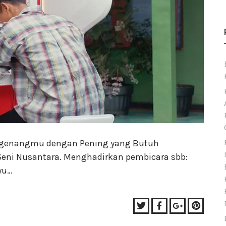
engenangmu dengan Pening yang Butuh
Seni Nusantara. Menghadirkan pembicara sbb:
yu…
Twitter
Facebook
Google+
Pinter