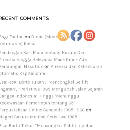
RECENT COMMENTS
Bagi Tautan
on
Dunia (Modernitas dan
Ketimuran) Kafka
Pandangan Karl Marx tentang Buruh: Dari
Alienasi hingga Relevansi Masa Kini – Ade
Parlaungan Nasution
on
Alienasi dan Kehancuran
Otomatis Kapitalisme
Esai-esai Berto Tukan : ‘Mencongkel Selilit
Ingatan’, “Peristiwa 1965 Mengubah Jalan Sejarah
Bangsa Indonesia’ Hingga ‘Menunggu
Kedewasaan Pemerintah tentang 65’ –
Perpustakaan Online Genosida 1965-1966
on
Negeri Sakura Melihat Peristiwa 1965
est
Esai Berto Tukan “Mencongkel Selilit Ingatan”