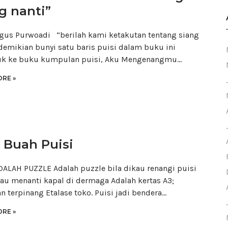
g nanti”
gus Purwoadi “berilah kami ketakutan tentang siang
 demikian bunyi satu baris puisi dalam buku ini
uk ke buku kumpulan puisi, Aku Mengenangmu…
RE »
 Buah Puisi
DALAH PUZZLE Adalah puzzle bila dikau renangi puisi
kau menanti kapal di dermaga Adalah kertas A3;
n terpinang Etalase toko. Puisi jadi bendera…
RE »