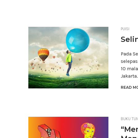
PUISI
Seli
Pada Se
selepa
10 mala
Jakarta
READ MO
BUKU TU
“Me