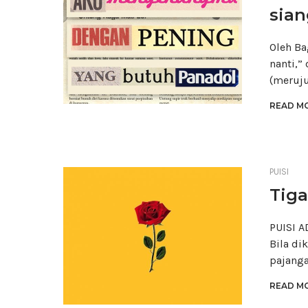
sian
Oleh Ba
nanti,”
(meruj
READ MO
PUISI
Tiga
PUISI A
Bila di
pajanga
READ MO