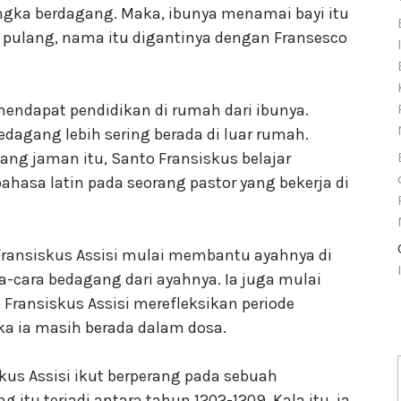
ngka berdagang. Maka, ibunya menamai bayi itu
pulang, nama itu digantinya dengan Fransesco
 mendapat pendidikan di rumah dari ibunya.
agang lebih sering berada di luar rumah.
ng jaman itu, Santo Fransiskus belajar
ahasa latin pada seorang pastor yang bekerja di
 Fransiskus Assisi mulai membantu ayahnya di
a-cara bedagang dari ayahnya. Ia juga mulai
 Fransiskus Assisi merefleksikan periode
ika ia masih berada dalam dosa.
kus Assisi ikut berperang pada sebuah
g itu terjadi antara tahun 1202-1209. Kala itu, ia