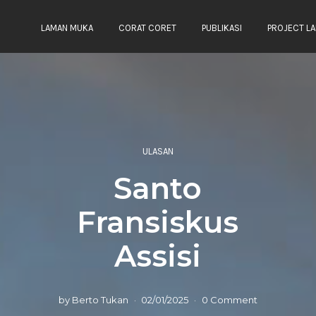
LAMAN MUKA
CORAT CORET
PUBLIKASI
PROJECT LA
ULASAN
Santo
Fransiskus
Assisi
by
Berto Tukan
02/01/2025
0 Comment