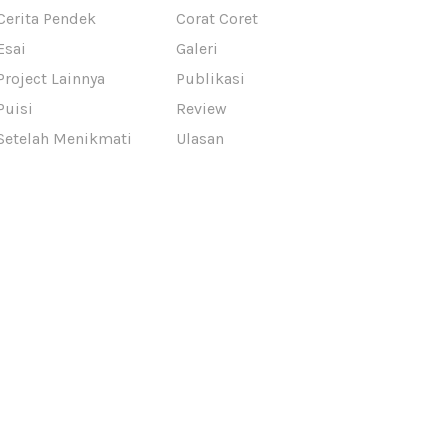
Cerita Pendek
Corat Coret
Esai
Galeri
Project Lainnya
Publikasi
Puisi
Review
Setelah Menikmati
Ulasan