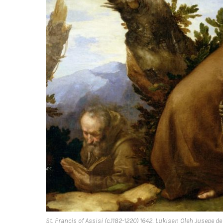
St. Francis of Assisi (c.1182-1220) 1642, Lukisan Oleh Jusepe d