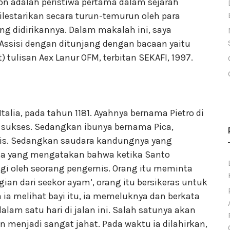
n adalah peristiwa pertama dalam sejarah
 dilestarikan secara turun-temurun oleh para
g didirikannya. Dalam makalah ini, saya
ssisi dengan ditunjang dengan bacaan yaitu
) tulisan Aex Lanur OFM, terbitan SEKAFI, 1997.
 Italia, pada tahun 1181. Ayahnya bernama Pietro di
 sukses. Sedangkan ibunya bernama Pica,
cis. Sedangkan saudara kandungnya yang
ita yang mengatakan bahwa ketika Santo
angi oleh seorang pengemis. Orang itu meminta
gian dari seekor ayam’, orang itu bersikeras untuk
ka ia melihat bayi itu, ia memeluknya dan berkata
dalam satu hari di jalan ini. Salah satunya akan
 menjadi sangat jahat. Pada waktu ia dilahirkan,