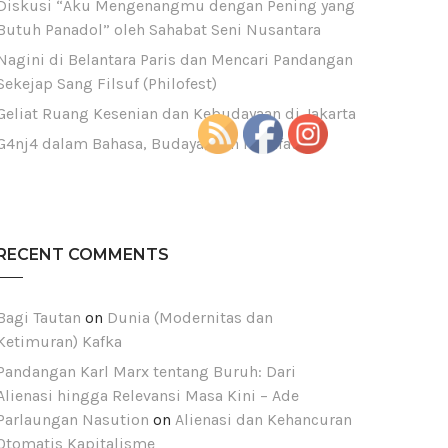
Diskusi “Aku Mengenangmu dengan Pening yang
Butuh Panadol” oleh Sahabat Seni Nusantara
Nagini di Belantara Paris dan Mencari Pandangan
Sekejap Sang Filsuf (Philofest)
Geliat Ruang Kesenian dan Kebudayaan di Jakarta
G4nj4 dalam Bahasa, Budaya, dan Filsafat
RECENT COMMENTS
Bagi Tautan
on
Dunia (Modernitas dan
Ketimuran) Kafka
Pandangan Karl Marx tentang Buruh: Dari
Alienasi hingga Relevansi Masa Kini – Ade
Parlaungan Nasution
on
Alienasi dan Kehancuran
Otomatis Kapitalisme