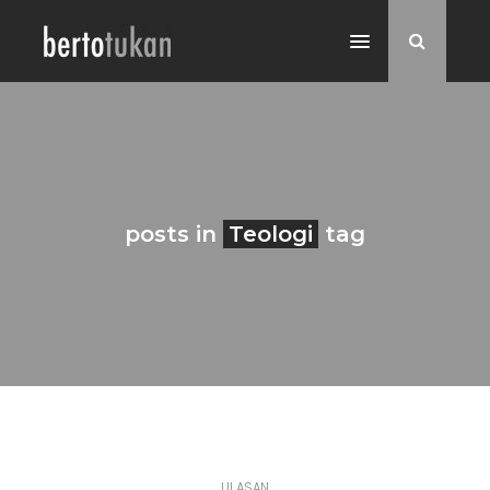
posts in
Teologi
tag
ULASAN