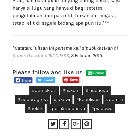
Atau, nah barangkali ini yang paling benar, saya
hanya si lugu yang hanya dibagi setetes
pengetahuan dari para elit, bukan elit negara,
tetapi elit di segala bidang apa pun itu.***
*
Catatan: Tulisan ini pertama kali dipublikasikan di
Rubrik Oase IndoPROGRESS
, 8 Februari 2015.
Please follow and like us:
#demokrasi
#hukum
#indonesia
#indoprogress
#jokowi
#kepolisian
#pemilu
#politik
#politik indonesia
#prabowo
Twitter
Facebook
Google+
Pinterest