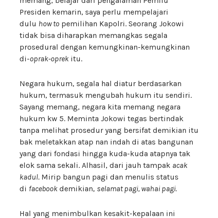
memang, belajar dari pengalaman Pemilu
Presiden kemarin, saya perlu mempelajari
dulu
how to
pemilihan Kapolri. Seorang Jokowi
tidak bisa diharapkan memangkas segala
prosedural dengan kemungkinan-kemungkinan
di-
oprak-oprek
itu.
Negara hukum, segala hal diatur berdasarkan
hukum, termasuk mengubah hukum itu sendiri.
Sayang memang, negara kita memang negara
hukum kw 5. Meminta Jokowi tegas bertindak
tanpa melihat prosedur yang bersifat demikian itu
bak meletakkan atap nan indah di atas bangunan
yang dari fondasi hingga kuda-kuda atapnya tak
elok sama sekali. Alhasil, dari jauh tampak
acak
kadul
. Mirip bangun pagi dan menulis status
di
facebook
demikian,
selamat pagi, wahai pagi.
Hal yang menimbulkan kesakit-kepalaan ini