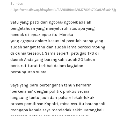
Sumber:
https://cms.disway.id/uploads/3228f9f8ac928377009c700a82dea045.j
Satu yang pasti dari
ngoprak ngoprek
adalah
pengetahuan yang menyeluruh atas apa yang
hendak di-
oprak-oprek
itu. Mereka
yang
ngoprek
dalam kasus ini pastilah orang yang
sudah sangat tahu dan sudah lama berkecimpung
di dunia tersebut. Sama seperti petugas TPS di
daerah Anda yang barangkali sudah 20 tahun
berturut-turut terlibat dalam kegiatan
pemungutan suara.
Saya yang baru pertengahan tahun kemarin
‘berkenalan’ dengan politik praktis secara
langsung tentu jauh dari paham lekak-lekuk
proses pemilihan Kapolri, misalnya. Itu barangkali
mengapa kepala saya mendadak sakit. Barangkali