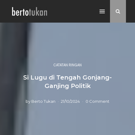
CATATAN RINGAN
Si Lugu di Tengah Gonjang-
Ganjing Politik
by
Berto Tukan
21/10/2024
0 Comment