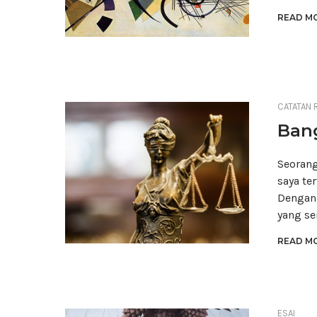
READ MO
CATATAN 
Bang
Seorang
saya te
Dengan 
yang se
READ MO
ESAI