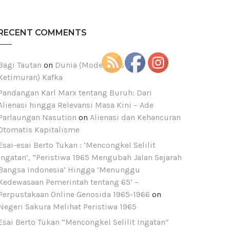
RECENT COMMENTS
Bagi Tautan
on
Dunia (Modernitas dan
Ketimuran) Kafka
Pandangan Karl Marx tentang Buruh: Dari
Alienasi hingga Relevansi Masa Kini – Ade
Parlaungan Nasution
on
Alienasi dan Kehancuran
Otomatis Kapitalisme
Esai-esai Berto Tukan : ‘Mencongkel Selilit
Ingatan’, “Peristiwa 1965 Mengubah Jalan Sejarah
est
Bangsa Indonesia’ Hingga ‘Menunggu
Kedewasaan Pemerintah tentang 65’ –
Perpustakaan Online Genosida 1965-1966
on
Negeri Sakura Melihat Peristiwa 1965
Esai Berto Tukan “Mencongkel Selilit Ingatan”