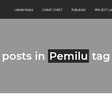
LAMAN MUKA
CORAT CORET
PUBLIKASI
PROJECT LA
posts in
Pemilu
tag