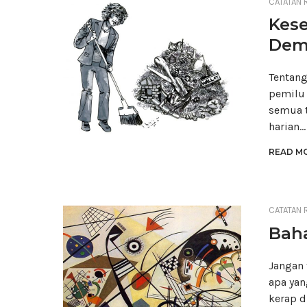
CATATAN 
Kese
Dem
Tentang
pemilu 
semua t
harian…
READ MO
CATATAN 
Bah
Jangan 
apa yan
kerap d