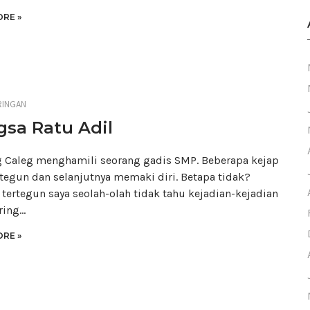
RE »
RINGAN
sa Ratu Adil
 Caleg menghamili seorang gadis SMP. Beberapa kejap
rtegun dan selanjutnya memaki diri. Betapa tidak?
tertegun saya seolah-olah tidak tahu kejadian-kejadian
ring…
RE »