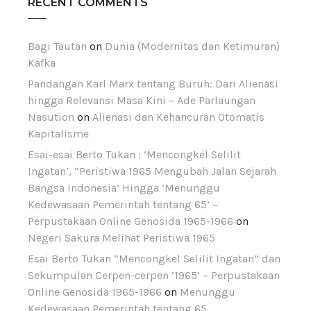
RECENT COMMENTS
Bagi Tautan
on
Dunia (Modernitas dan Ketimuran)
Kafka
Pandangan Karl Marx tentang Buruh: Dari Alienasi
hingga Relevansi Masa Kini – Ade Parlaungan
Nasution
on
Alienasi dan Kehancuran Otomatis
Kapitalisme
Esai-esai Berto Tukan : ‘Mencongkel Selilit
Ingatan’, “Peristiwa 1965 Mengubah Jalan Sejarah
Bangsa Indonesia’ Hingga ‘Menunggu
Kedewasaan Pemerintah tentang 65’ –
Perpustakaan Online Genosida 1965-1966
on
Negeri Sakura Melihat Peristiwa 1965
Esai Berto Tukan “Mencongkel Selilit Ingatan” dan
Sekumpulan Cerpen-cerpen ’1965’ – Perpustakaan
Online Genosida 1965-1966
on
Menunggu
Kedewasaan Pemerintah tentang 65