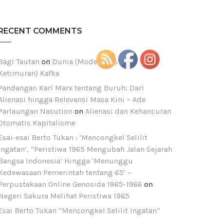
RECENT COMMENTS
Bagi Tautan
on
Dunia (Modernitas dan
Ketimuran) Kafka
est
Pandangan Karl Marx tentang Buruh: Dari
Alienasi hingga Relevansi Masa Kini – Ade
Parlaungan Nasution
on
Alienasi dan Kehancuran
Otomatis Kapitalisme
Esai-esai Berto Tukan : ‘Mencongkel Selilit
Ingatan’, “Peristiwa 1965 Mengubah Jalan Sejarah
Bangsa Indonesia’ Hingga ‘Menunggu
Kedewasaan Pemerintah tentang 65’ –
Perpustakaan Online Genosida 1965-1966
on
Negeri Sakura Melihat Peristiwa 1965
Esai Berto Tukan “Mencongkel Selilit Ingatan”