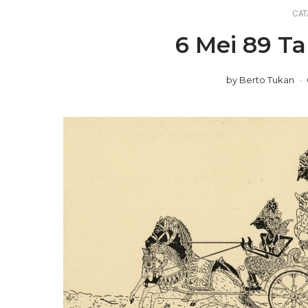
CAT
6 Mei 89 T
by
Berto Tukan