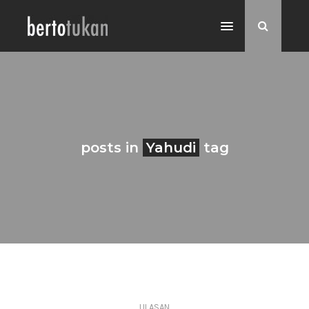
posts in
Yahudi
tag
ULASAN